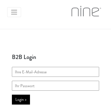
B2B Login
Login >