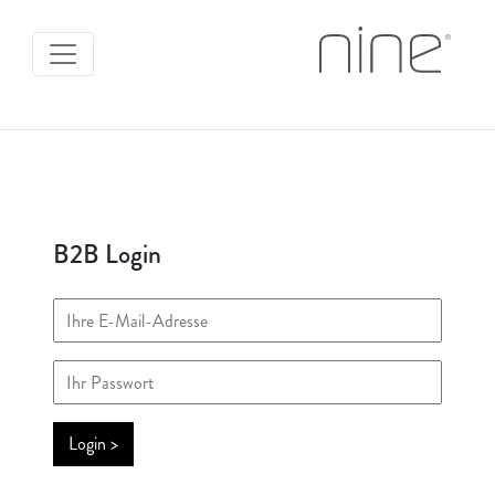
B2B Login
Login >