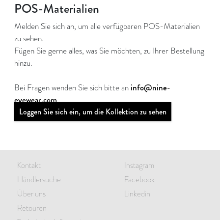
POS-Materialien
Melden Sie sich an, um alle verfügbaren POS-Materialien
zu sehen.
Fügen Sie gerne alles, was Sie möchten, zu Ihrer Bestellung
hinzu.
info@nine-
Bei Fragen wenden Sie sich bitte an
eyewear.com
Loggen Sie sich ein, um die Kollektion zu sehen
Kontakt
Instagram
Händlersuche
Facebook
Über uns
Linkedin
Retouren