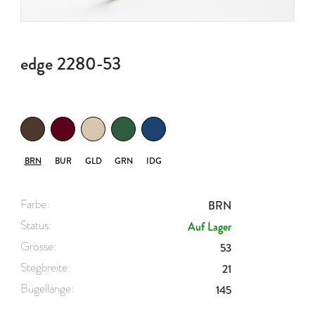
edge 2280-53
BRN
BUR
GLD
GRN
IDG
Farbe:
BRN
Status:
Auf Lager
Grösse:
53
Stegbreite:
21
Bügellänge:
145