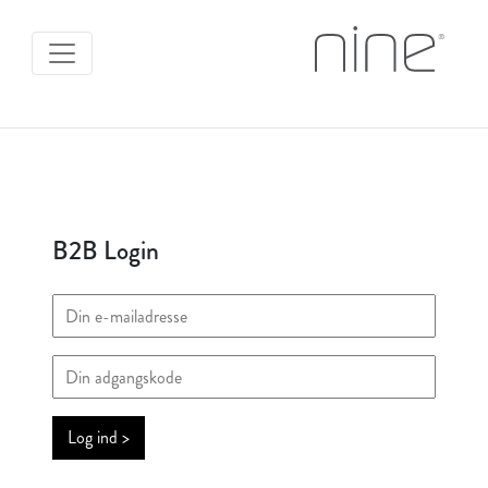
B2B Login
Log ind >