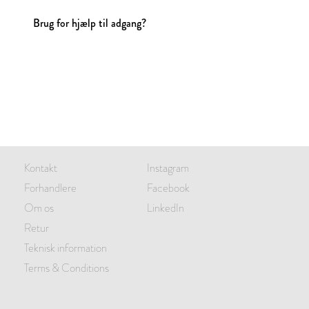
Brug for hjælp til adgang?
Kontakt
Instagram
Forhandlere
Facebook
Om os
LinkedIn
Retur
Teknisk information
Terms & Conditions