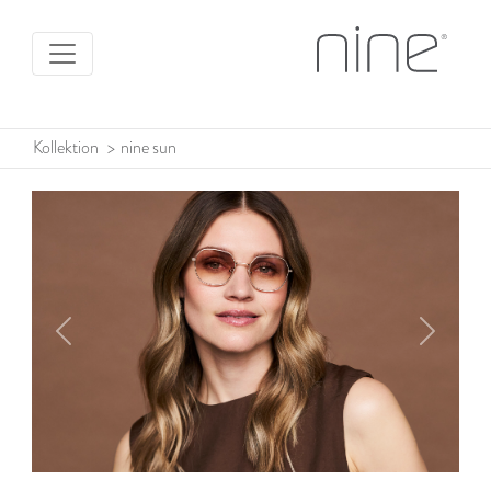
Kollektion
>
nine sun
Previous
Next