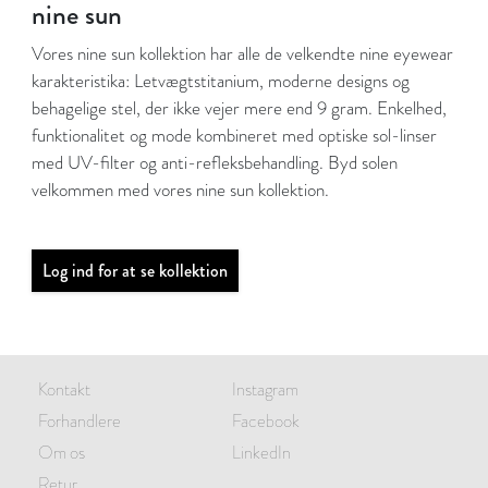
nine sun
Vores nine sun kollektion har alle de velkendte nine eyewear
karakteristika: Letvægtstitanium, moderne designs og
behagelige stel, der ikke vejer mere end 9 gram. Enkelhed,
funktionalitet og mode kombineret med optiske sol-linser
med UV-filter og anti-refleksbehandling. Byd solen
velkommen med vores nine sun kollektion.
Log ind for at se kollektion
Kontakt
Instagram
Forhandlere
Facebook
Om os
LinkedIn
Retur